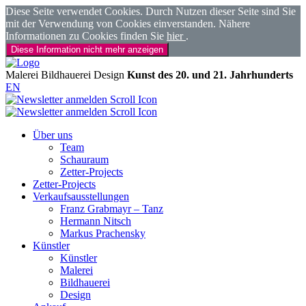
Diese Seite verwendet Cookies. Durch Nutzen dieser Seite sind Sie
mit der Verwendung von Cookies einverstanden. Nähere
Informationen zu Cookies finden Sie
hier
.
Diese Information nicht mehr anzeigen
Malerei
Bildhauerei
Design
Kunst des 20. und 21. Jahrhunderts
EN
Über uns
Team
Schauraum
Zetter-Projects
Zetter-Projects
Verkaufsausstellungen
Franz Grabmayr – Tanz
Hermann Nitsch
Markus Prachensky
Künstler
Künstler
Malerei
Bildhauerei
Design