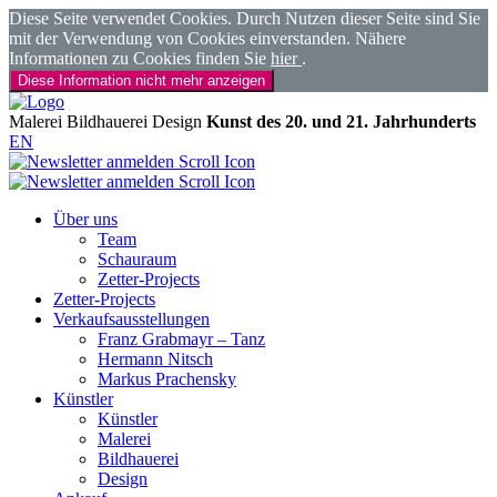
Diese Seite verwendet Cookies. Durch Nutzen dieser Seite sind Sie
mit der Verwendung von Cookies einverstanden. Nähere
Informationen zu Cookies finden Sie
hier
.
Diese Information nicht mehr anzeigen
Malerei
Bildhauerei
Design
Kunst des 20. und 21. Jahrhunderts
EN
Über uns
Team
Schauraum
Zetter-Projects
Zetter-Projects
Verkaufsausstellungen
Franz Grabmayr – Tanz
Hermann Nitsch
Markus Prachensky
Künstler
Künstler
Malerei
Bildhauerei
Design