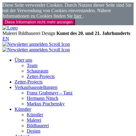
Diese Seite verwendet Cookies. Durch Nutzen dieser Seite sind Sie
mit der Verwendung von Cookies einverstanden. Nähere
Informationen zu Cookies finden Sie
hier
.
Diese Information nicht mehr anzeigen
Malerei
Bildhauerei
Design
Kunst des 20. und 21. Jahrhunderts
EN
Über uns
Team
Schauraum
Zetter-Projects
Zetter-Projects
Verkaufsausstellungen
Franz Grabmayr – Tanz
Hermann Nitsch
Markus Prachensky
Künstler
Künstler
Malerei
Bildhauerei
Design