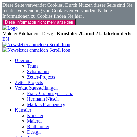
Diese Seite verwendet Cookies. Durch Nutzen dieser Seite sind Sie
mit der Verwendung von Cookies einverstanden. Nähere
Informationen zu Cookies finden Sie
hier
.
Diese Information nicht mehr anzeigen
Malerei
Bildhauerei
Design
Kunst des 20. und 21. Jahrhunderts
EN
Über uns
Team
Schauraum
Zetter-Projects
Zetter-Projects
Verkaufsausstellungen
Franz Grabmayr – Tanz
Hermann Nitsch
Markus Prachensky
Künstler
Künstler
Malerei
Bildhauerei
Design