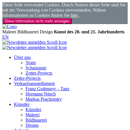
Diese Seite verwendet Cookies. Durch Nutzen dieser Seite sind Sie
mit der Verwendung von Cookies einverstanden. Nähere
Informationen zu Cookies finden Sie
hier
.
Diese Information nicht mehr anzeigen
Malerei
Bildhauerei
Design
Kunst des 20. und 21. Jahrhunderts
EN
Über uns
Team
Schauraum
Zetter-Projects
Zetter-Projects
Verkaufsausstellungen
Franz Grabmayr – Tanz
Hermann Nitsch
Markus Prachensky
Künstler
Künstler
Malerei
Bildhauerei
Design