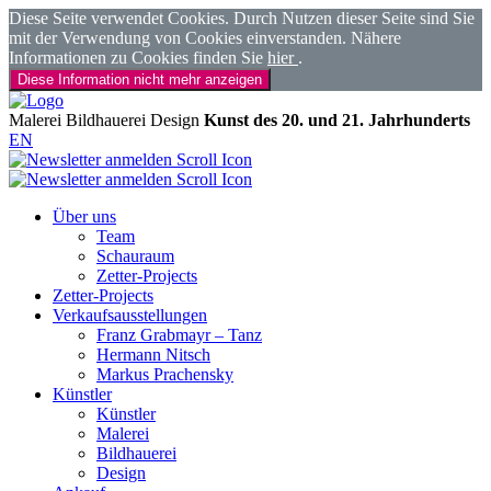
Diese Seite verwendet Cookies. Durch Nutzen dieser Seite sind Sie
mit der Verwendung von Cookies einverstanden. Nähere
Informationen zu Cookies finden Sie
hier
.
Diese Information nicht mehr anzeigen
Malerei
Bildhauerei
Design
Kunst des 20. und 21. Jahrhunderts
EN
Über uns
Team
Schauraum
Zetter-Projects
Zetter-Projects
Verkaufsausstellungen
Franz Grabmayr – Tanz
Hermann Nitsch
Markus Prachensky
Künstler
Künstler
Malerei
Bildhauerei
Design