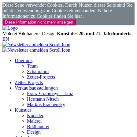
Diese Seite verwendet Cookies. Durch Nutzen dieser Seite sind Sie
mit der Verwendung von Cookies einverstanden. Nähere
Informationen zu Cookies finden Sie
hier
.
Diese Information nicht mehr anzeigen
Malerei
Bildhauerei
Design
Kunst des 20. und 21. Jahrhunderts
EN
Über uns
Team
Schauraum
Zetter-Projects
Zetter-Projects
Verkaufsausstellungen
Franz Grabmayr – Tanz
Hermann Nitsch
Markus Prachensky
Künstler
Künstler
Malerei
Bildhauerei
Design