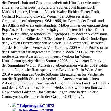
die Freundschaft und Zusammenarbeit mit Künstlern wie unter
anderem Günter Brus, Gotthard Graubner, Jörg Immendorff,
Markus Lüpertz, Hermann Nitsch, Walter Pichler, Dieter Roth,
Gerhard Rühm und Oswald Wiener. Seit Attersees ersten
Gegenstandserfindungen (1964–1966) im Bereich der Erotik und
des Alltags gilt er als eigenständiger Mitbestimmer der europäischen
Pop Art. Er ist der große Einzelgänger der österreichischen Kunst
der 1960er Jahre, besonders im Gegenpol zum Wiener Aktionismus.
In der zweiten Hälfte der 1970er Jahre ist Attersee die Gründerfigur
der „Neuen Österreichischen Malerei“. 1984 vertrat er Österreich
auf der Biennale di Venezia. Von 1990 bis 2009 war er Professor an
der Universität für angewandte Kunst in Wien. 2005 wurde eine
große Attersee-Ausstellung mit neuen Werken im Wiener
Kunstforum gezeigt, die im Sommer 2006 in erweiterter Form von
der Sammlung Würth, Künzelsau, übernommen wurde. 2019 folgte
eine umfangreiche Retrospektive im Belvedere 21 in Wien. Auch
2019 wurde ihm das Große Silberne Ehrenzeichen für Verdienste
um die Republik Österreich verliehen. Attersee war mit seinen
Arbeiten in über 500 Einzelausstellungen in vielen Ländern Europas
und den USA vertreten.1 Erst im Herbst 2023 widmeten ihm zwei
New Yorker Galerien Einzelausstellungen, eine in der Galerie
Gmurzynska, die andere in der Galerie O’Flaherty’s.
"Tulpenregatta" 1972
„Schwalbentor“ 1989