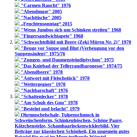
"Carmen Raucht" 1976
"Abendmuse" 2005
"Nachttische" 2005
„Feuchtensonntag“ 2015
"Wenn Jumbos sich um Schinken streiten" 1968
"Fingersandwichtapete" 1968
"Schwuchtelbild mit Beere (Zeki Müren Nr. 2)" 1970
"Beuge vor Suppe und Blut (Verbeugung vor den
Suppensäulen)" 1975/76
"Zungen- und Daumensteindiptychon" 1975
"Das Kniebad der Tellerrandbaronesse" 1974/75
"Abendbeere" 1978
"Antwort mit Fleischstück" 1978
"Wettergegner" 1978
"Nachbarschaft" 1976
"Schattenlecker" 1978
"Am Schuh des Gnu" 1978
"Besteint und belacht" 1979
Ohrmuschelschale, Tulpenschmuck in
Schweinchenform, Schinkenhöschen, Schöne Paare,
Kätzchenstelze, Schamhaarlockenwicklerbild, Vier
Beiträge zur klassischen Schönheit, Ein ungemein gutes
Beispiel für zwei im Meer treibende Würstel,