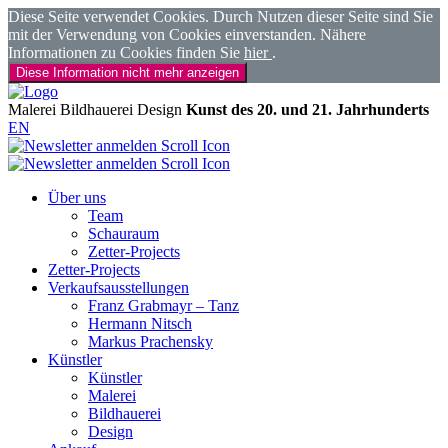
Diese Seite verwendet Cookies. Durch Nutzen dieser Seite sind Sie
mit der Verwendung von Cookies einverstanden. Nähere
Informationen zu Cookies finden Sie
hier
.
Diese Information nicht mehr anzeigen
Malerei
Bildhauerei
Design
Kunst des 20. und 21. Jahrhunderts
EN
Über uns
Team
Schauraum
Zetter-Projects
Zetter-Projects
Verkaufsausstellungen
Franz Grabmayr – Tanz
Hermann Nitsch
Markus Prachensky
Künstler
Künstler
Malerei
Bildhauerei
Design