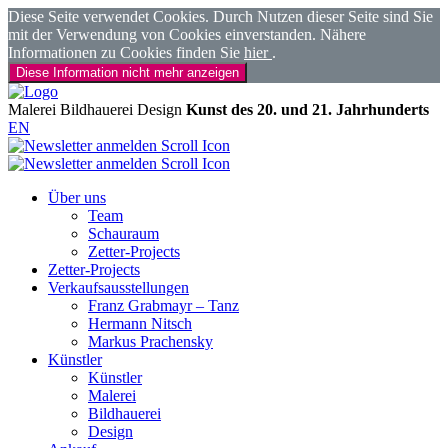
Diese Seite verwendet Cookies. Durch Nutzen dieser Seite sind Sie
mit der Verwendung von Cookies einverstanden. Nähere
Informationen zu Cookies finden Sie
hier
.
Diese Information nicht mehr anzeigen
Malerei
Bildhauerei
Design
Kunst des 20. und 21. Jahrhunderts
EN
Über uns
Team
Schauraum
Zetter-Projects
Zetter-Projects
Verkaufsausstellungen
Franz Grabmayr – Tanz
Hermann Nitsch
Markus Prachensky
Künstler
Künstler
Malerei
Bildhauerei
Design