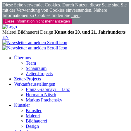
Diese Seite verwendet Cookies. Durch Nutzen dieser Seite sind Sie
mit der Verwendung von Cookies einverstanden. Nähere
Informationen zu Cookies finden Sie
hier
.
Diese Information nicht mehr anzeigen
Malerei
Bildhauerei
Design
Kunst des 20. und 21. Jahrhunderts
EN
Über uns
Team
Schauraum
Zetter-Projects
Zetter-Projects
Verkaufsausstellungen
Franz Grabmayr – Tanz
Hermann Nitsch
Markus Prachensky
Künstler
Künstler
Malerei
Bildhauerei
Design