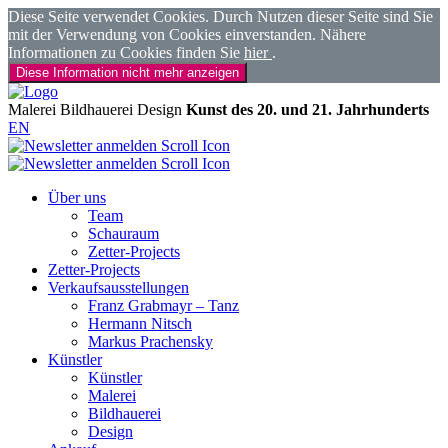
Diese Seite verwendet Cookies. Durch Nutzen dieser Seite sind Sie
mit der Verwendung von Cookies einverstanden. Nähere
Informationen zu Cookies finden Sie
hier
.
Diese Information nicht mehr anzeigen
Malerei
Bildhauerei
Design
Kunst des 20. und 21. Jahrhunderts
EN
Über uns
Team
Schauraum
Zetter-Projects
Zetter-Projects
Verkaufsausstellungen
Franz Grabmayr – Tanz
Hermann Nitsch
Markus Prachensky
Künstler
Künstler
Malerei
Bildhauerei
Design