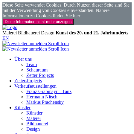
Diese Seite verwendet Cookies. Durch Nutzen dieser Seite sind Sie
mit der Verwendung von Cookies einverstanden. Nähere
Informationen zu Cookies finden Sie
hier
.
Diese Information nicht mehr anzeigen
Malerei
Bildhauerei
Design
Kunst des 20. und 21. Jahrhunderts
EN
Über uns
Team
Schauraum
Zetter-Projects
Zetter-Projects
Verkaufsausstellungen
Franz Grabmayr – Tanz
Hermann Nitsch
Markus Prachensky
Künstler
Künstler
Malerei
Bildhauerei
Design