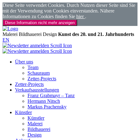
Diese Seite verwendet Cookies. Durch Nutzen dieser Seite sind Sie
mit der Verwendung von Cookies einverstanden. Nähere
Informationen zu Cookies finden Sie
hier
.
Diese Information nicht mehr anzeigen
Malerei
Bildhauerei
Design
Kunst des 20. und 21. Jahrhunderts
EN
Über uns
Team
Schauraum
Zetter-Projects
Zetter-Projects
Verkaufsausstellungen
Franz Grabmayr – Tanz
Hermann Nitsch
Markus Prachensky
Künstler
Künstler
Malerei
Bildhauerei
Design