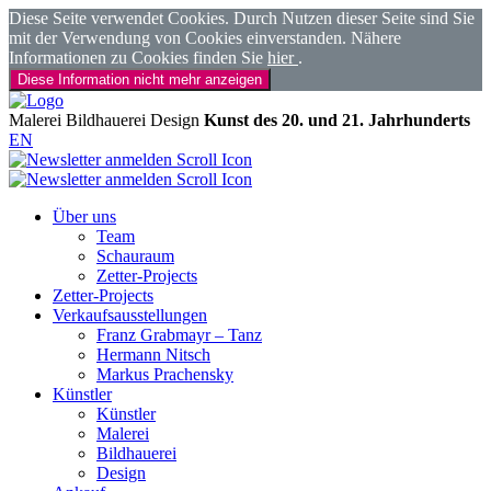
Diese Seite verwendet Cookies. Durch Nutzen dieser Seite sind Sie
mit der Verwendung von Cookies einverstanden. Nähere
Informationen zu Cookies finden Sie
hier
.
Diese Information nicht mehr anzeigen
Malerei
Bildhauerei
Design
Kunst des 20. und 21. Jahrhunderts
EN
Über uns
Team
Schauraum
Zetter-Projects
Zetter-Projects
Verkaufsausstellungen
Franz Grabmayr – Tanz
Hermann Nitsch
Markus Prachensky
Künstler
Künstler
Malerei
Bildhauerei
Design