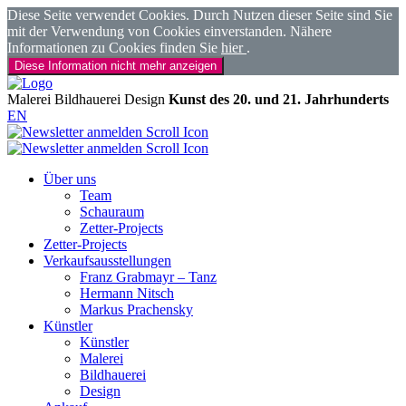
Diese Seite verwendet Cookies. Durch Nutzen dieser Seite sind Sie
mit der Verwendung von Cookies einverstanden. Nähere
Informationen zu Cookies finden Sie
hier
.
Diese Information nicht mehr anzeigen
Malerei
Bildhauerei
Design
Kunst des 20. und 21. Jahrhunderts
EN
Über uns
Team
Schauraum
Zetter-Projects
Zetter-Projects
Verkaufsausstellungen
Franz Grabmayr – Tanz
Hermann Nitsch
Markus Prachensky
Künstler
Künstler
Malerei
Bildhauerei
Design