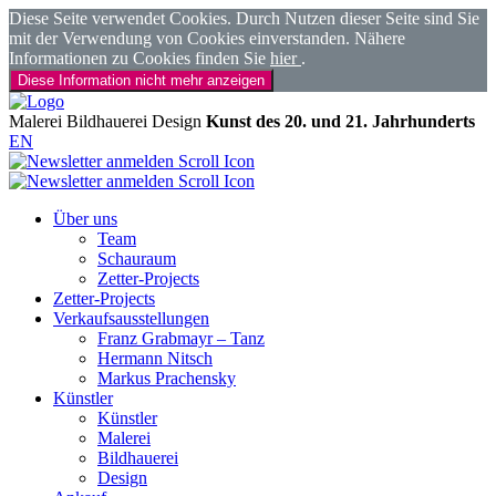
Diese Seite verwendet Cookies. Durch Nutzen dieser Seite sind Sie
mit der Verwendung von Cookies einverstanden. Nähere
Informationen zu Cookies finden Sie
hier
.
Diese Information nicht mehr anzeigen
Malerei
Bildhauerei
Design
Kunst des 20. und 21. Jahrhunderts
EN
Über uns
Team
Schauraum
Zetter-Projects
Zetter-Projects
Verkaufsausstellungen
Franz Grabmayr – Tanz
Hermann Nitsch
Markus Prachensky
Künstler
Künstler
Malerei
Bildhauerei
Design