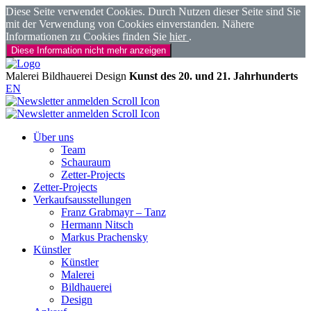
Diese Seite verwendet Cookies. Durch Nutzen dieser Seite sind Sie
mit der Verwendung von Cookies einverstanden. Nähere
Informationen zu Cookies finden Sie
hier
.
Diese Information nicht mehr anzeigen
Malerei
Bildhauerei
Design
Kunst des 20. und 21. Jahrhunderts
EN
Über uns
Team
Schauraum
Zetter-Projects
Zetter-Projects
Verkaufsausstellungen
Franz Grabmayr – Tanz
Hermann Nitsch
Markus Prachensky
Künstler
Künstler
Malerei
Bildhauerei
Design