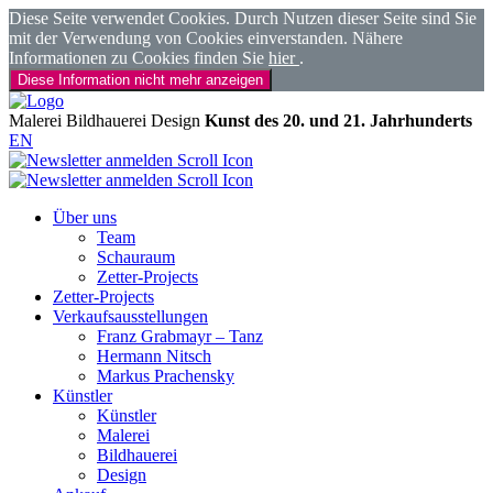
Diese Seite verwendet Cookies. Durch Nutzen dieser Seite sind Sie
mit der Verwendung von Cookies einverstanden. Nähere
Informationen zu Cookies finden Sie
hier
.
Diese Information nicht mehr anzeigen
Malerei
Bildhauerei
Design
Kunst des 20. und 21. Jahrhunderts
EN
Über uns
Team
Schauraum
Zetter-Projects
Zetter-Projects
Verkaufsausstellungen
Franz Grabmayr – Tanz
Hermann Nitsch
Markus Prachensky
Künstler
Künstler
Malerei
Bildhauerei
Design