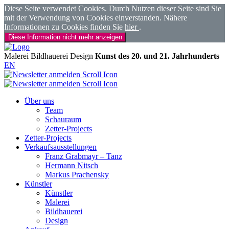
Diese Seite verwendet Cookies. Durch Nutzen dieser Seite sind Sie
mit der Verwendung von Cookies einverstanden. Nähere
Informationen zu Cookies finden Sie
hier
.
Diese Information nicht mehr anzeigen
Malerei
Bildhauerei
Design
Kunst des 20. und 21. Jahrhunderts
EN
Über uns
Team
Schauraum
Zetter-Projects
Zetter-Projects
Verkaufsausstellungen
Franz Grabmayr – Tanz
Hermann Nitsch
Markus Prachensky
Künstler
Künstler
Malerei
Bildhauerei
Design