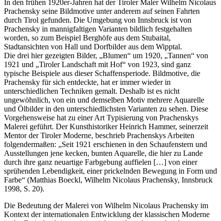
In den frühen 1920er-Jahren hat der Tiroler Maler Wilhelm Nicolaus
Prachensky seine Bildmotive unter anderem auf seinen Fahrten
durch Tirol gefunden. Die Umgebung von Innsbruck ist von
Prachensky in mannigfaltigen Varianten bildlich festgehalten
worden, so zum Beispiel Berghöfe aus dem Stubaital,
Stadtansichten von Hall und Dorfbilder aus dem Wipptal.
Die drei hier gezeigten Bilder, „Blumen“ um 1920, „Tannen“ von
1921 und „Tiroler Landschaft mit Hof“ von 1923, sind ganz
typische Beispiele aus dieser Schaffensperiode. Bildmotive, die
Prachensky für sich entdeckte, hat er immer wieder in
unterschiedlichen Techniken gemalt. Deshalb ist es nicht
ungewöhnlich, von ein und demselben Motiv mehrere Aquarelle
und Ölbilder in den unterschiedlichsten Varianten zu sehen. Diese
Vorgehensweise hat zu einer Art Typisierung von Prachenskys
Malerei geführt. Der Kunsthistoriker Heinrich Hammer, seinerzeit
Mentor der Tiroler Moderne, beschrieb Prachenskys Arbeiten
folgendermaßen: „Seit 1921 erschienen in den Schaufenstern und
Ausstellungen jene kecken, bunten Aquarelle, die hier zu Lande
durch ihre ganz neuartige Farbgebung auffielen […] von einer
sprühenden Lebendigkeit, einer prickelnden Bewegung in Form und
Farbe“ (Matthias Boeckl, Wilhelm Nicolaus Prachensky, Innsbruck
1998, S. 20).
Die Bedeutung der Malerei von Wilhelm Nicolaus Prachensky im
Kontext der internationalen Entwicklung der klassischen Moderne