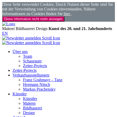
Diese Seite verwendet Cookies. Durch Nutzen dieser Seite sind Sie
mit der Verwendung von Cookies einverstanden. Nähere
Informationen zu Cookies finden Sie
hier
.
Diese Information nicht mehr anzeigen
Malerei
Bildhauerei
Design
Kunst des 20. und 21. Jahrhunderts
EN
Über uns
Team
Schauraum
Zetter-Projects
Zetter-Projects
Verkaufsausstellungen
Franz Grabmayr – Tanz
Hermann Nitsch
Markus Prachensky
Künstler
Künstler
Malerei
Bildhauerei
Design