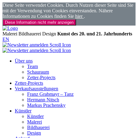
Diese Seite verwendet Cookies. Durch Nutzen dieser Seite sind Sie
mit der Verwendung von Cookies einverstanden. Nähere
Informationen zu Cookies finden Sie
hier
.
Diese Information nicht mehr anzeigen
Malerei
Bildhauerei
Design
Kunst des 20. und 21. Jahrhunderts
EN
Über uns
Team
Schauraum
Zetter-Projects
Zetter-Projects
Verkaufsausstellungen
Franz Grabmayr – Tanz
Hermann Nitsch
Markus Prachensky
Künstler
Künstler
Malerei
Bildhauerei
Design