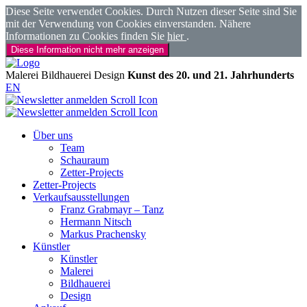
Diese Seite verwendet Cookies. Durch Nutzen dieser Seite sind Sie
mit der Verwendung von Cookies einverstanden. Nähere
Informationen zu Cookies finden Sie
hier
.
Diese Information nicht mehr anzeigen
Malerei
Bildhauerei
Design
Kunst des 20. und 21. Jahrhunderts
EN
Über uns
Team
Schauraum
Zetter-Projects
Zetter-Projects
Verkaufsausstellungen
Franz Grabmayr – Tanz
Hermann Nitsch
Markus Prachensky
Künstler
Künstler
Malerei
Bildhauerei
Design