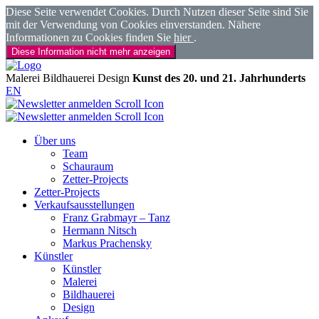
Diese Seite verwendet Cookies. Durch Nutzen dieser Seite sind Sie
mit der Verwendung von Cookies einverstanden. Nähere
Informationen zu Cookies finden Sie
hier
.
Diese Information nicht mehr anzeigen
Malerei
Bildhauerei
Design
Kunst des 20. und 21. Jahrhunderts
EN
Über uns
Team
Schauraum
Zetter-Projects
Zetter-Projects
Verkaufsausstellungen
Franz Grabmayr – Tanz
Hermann Nitsch
Markus Prachensky
Künstler
Künstler
Malerei
Bildhauerei
Design