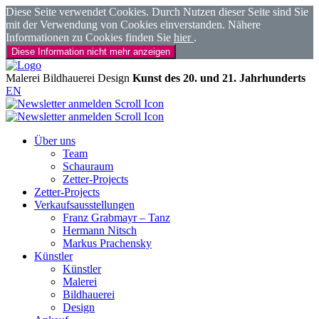
Diese Seite verwendet Cookies. Durch Nutzen dieser Seite sind Sie
mit der Verwendung von Cookies einverstanden. Nähere
Informationen zu Cookies finden Sie
hier
.
Diese Information nicht mehr anzeigen
Malerei
Bildhauerei
Design
Kunst des 20. und 21. Jahrhunderts
EN
Über uns
Team
Schauraum
Zetter-Projects
Zetter-Projects
Verkaufsausstellungen
Franz Grabmayr – Tanz
Hermann Nitsch
Markus Prachensky
Künstler
Künstler
Malerei
Bildhauerei
Design