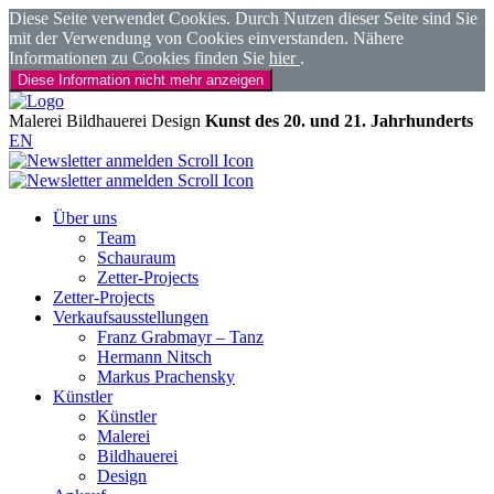
Diese Seite verwendet Cookies. Durch Nutzen dieser Seite sind Sie
mit der Verwendung von Cookies einverstanden. Nähere
Informationen zu Cookies finden Sie
hier
.
Diese Information nicht mehr anzeigen
Malerei
Bildhauerei
Design
Kunst des 20. und 21. Jahrhunderts
EN
Über uns
Team
Schauraum
Zetter-Projects
Zetter-Projects
Verkaufsausstellungen
Franz Grabmayr – Tanz
Hermann Nitsch
Markus Prachensky
Künstler
Künstler
Malerei
Bildhauerei
Design