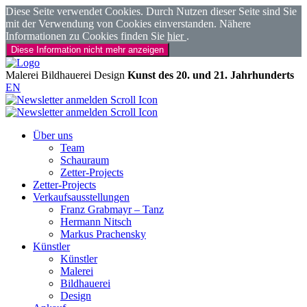
Diese Seite verwendet Cookies. Durch Nutzen dieser Seite sind Sie
mit der Verwendung von Cookies einverstanden. Nähere
Informationen zu Cookies finden Sie
hier
.
Diese Information nicht mehr anzeigen
Malerei
Bildhauerei
Design
Kunst des 20. und 21. Jahrhunderts
EN
Über uns
Team
Schauraum
Zetter-Projects
Zetter-Projects
Verkaufsausstellungen
Franz Grabmayr – Tanz
Hermann Nitsch
Markus Prachensky
Künstler
Künstler
Malerei
Bildhauerei
Design