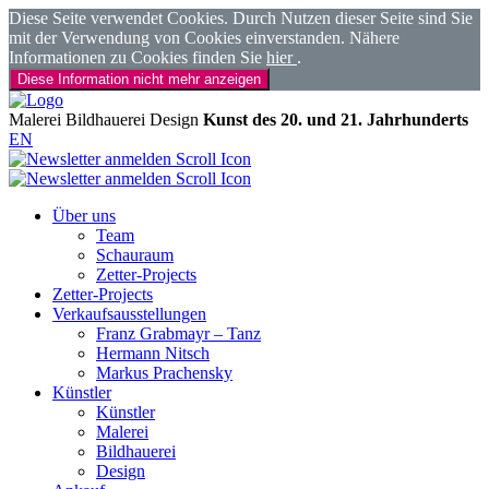
Diese Seite verwendet Cookies. Durch Nutzen dieser Seite sind Sie
mit der Verwendung von Cookies einverstanden. Nähere
Informationen zu Cookies finden Sie
hier
.
Diese Information nicht mehr anzeigen
Malerei
Bildhauerei
Design
Kunst des 20. und 21. Jahrhunderts
EN
Über uns
Team
Schauraum
Zetter-Projects
Zetter-Projects
Verkaufsausstellungen
Franz Grabmayr – Tanz
Hermann Nitsch
Markus Prachensky
Künstler
Künstler
Malerei
Bildhauerei
Design