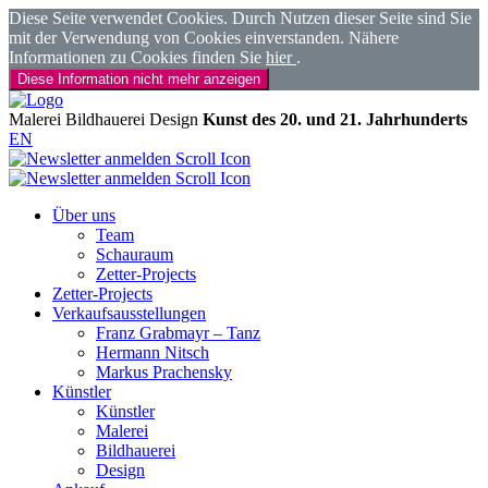
Diese Seite verwendet Cookies. Durch Nutzen dieser Seite sind Sie
mit der Verwendung von Cookies einverstanden. Nähere
Informationen zu Cookies finden Sie
hier
.
Diese Information nicht mehr anzeigen
Malerei
Bildhauerei
Design
Kunst des 20. und 21. Jahrhunderts
EN
Über uns
Team
Schauraum
Zetter-Projects
Zetter-Projects
Verkaufsausstellungen
Franz Grabmayr – Tanz
Hermann Nitsch
Markus Prachensky
Künstler
Künstler
Malerei
Bildhauerei
Design