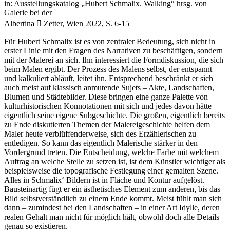
in: Ausstellungskatalog „Hubert Schmalix. Walking“ hrsg. von
Galerie bei der
Albertina  Zetter, Wien 2022, S. 6-15
Für Hubert Schmalix ist es von zentraler Bedeutung, sich nicht in
erster Linie mit den Fragen des Narrativen zu beschäftigen, sondern
mit der Malerei an sich. Ihn interessiert die Formdiskussion, die sich
beim Malen ergibt. Der Prozess des Malens selbst, der entspannt
und kalkuliert abläuft, leitet ihn. Entsprechend beschränkt er sich
auch meist auf klassisch anmutende Sujets – Akte, Landschaften,
Blumen und Städtebilder. Diese bringen eine ganze Palette von
kulturhistorischen Konnotationen mit sich und jedes davon hätte
eigentlich seine eigene Subgeschichte. Die großen, eigentlich bereits
zu Ende diskutierten Themen der Malereigeschichte helfen dem
Maler heute verblüffenderweise, sich des Erzählerischen zu
entledigen. So kann das eigentlich Malerische stärker in den
Vordergrund treten. Die Entscheidung, welche Farbe mit welchem
Auftrag an welche Stelle zu setzen ist, ist dem Künstler wichtiger als
beispielsweise die topografische Festlegung einer gemalten Szene.
Alles in Schmalix‘ Bildern ist in Fläche und Kontur aufgelöst.
Bausteinartig fügt er ein ästhetisches Element zum anderen, bis das
Bild selbstverständlich zu einem Ende kommt. Meist fühlt man sich
dann – zumindest bei den Landschaften – in einer Art Idylle, deren
realen Gehalt man nicht für möglich hält, obwohl doch alle Details
genau so existieren.