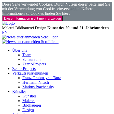
Diese Seite verwendet Cookies. Durch Nutzen dieser Seite sind Sie
mit der Verwendung von Cookies einverstanden. Nähere
Informationen zu Cookies finden Sie
hier
.
Diese Information nicht mehr anzeigen
Malerei
Bildhauerei
Design
Kunst des 20. und 21. Jahrhunderts
EN
Über uns
Team
Schauraum
Zetter-Projects
Zetter-Projects
Verkaufsausstellungen
Franz Grabmayr – Tanz
Hermann Nitsch
Markus Prachensky
Künstler
Künstler
Malerei
Bildhauerei
Design