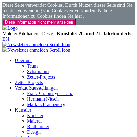
Diese Seite verwendet Cookies. Durch Nutzen dieser Seite sind Sie
mit der Verwendung von Cookies einverstanden. Nähere
Informationen zu Cookies finden Sie
hier
.
Diese Information nicht mehr anzeigen
Malerei
Bildhauerei
Design
Kunst des 20. und 21. Jahrhunderts
EN
Über uns
Team
Schauraum
Zetter-Projects
Zetter-Projects
Verkaufsausstellungen
Franz Grabmayr – Tanz
Hermann Nitsch
Markus Prachensky
Künstler
Künstler
Malerei
Bildhauerei
Design