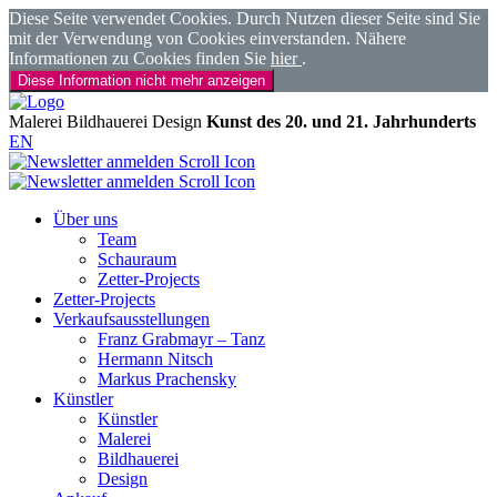
Diese Seite verwendet Cookies. Durch Nutzen dieser Seite sind Sie
mit der Verwendung von Cookies einverstanden. Nähere
Informationen zu Cookies finden Sie
hier
.
Diese Information nicht mehr anzeigen
Malerei
Bildhauerei
Design
Kunst des 20. und 21. Jahrhunderts
EN
Über uns
Team
Schauraum
Zetter-Projects
Zetter-Projects
Verkaufsausstellungen
Franz Grabmayr – Tanz
Hermann Nitsch
Markus Prachensky
Künstler
Künstler
Malerei
Bildhauerei
Design