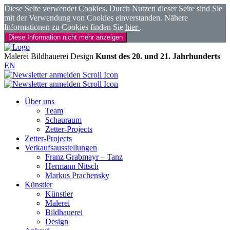
Diese Seite verwendet Cookies. Durch Nutzen dieser Seite sind Sie
mit der Verwendung von Cookies einverstanden. Nähere
Informationen zu Cookies finden Sie
hier
.
Diese Information nicht mehr anzeigen
Malerei
Bildhauerei
Design
Kunst des 20. und 21. Jahrhunderts
EN
Über uns
Team
Schauraum
Zetter-Projects
Zetter-Projects
Verkaufsausstellungen
Franz Grabmayr – Tanz
Hermann Nitsch
Markus Prachensky
Künstler
Künstler
Malerei
Bildhauerei
Design