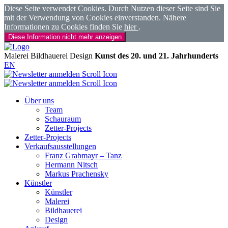
Diese Seite verwendet Cookies. Durch Nutzen dieser Seite sind Sie
mit der Verwendung von Cookies einverstanden. Nähere
Informationen zu Cookies finden Sie
hier
.
Diese Information nicht mehr anzeigen
Malerei
Bildhauerei
Design
Kunst des 20. und 21. Jahrhunderts
EN
Über uns
Team
Schauraum
Zetter-Projects
Zetter-Projects
Verkaufsausstellungen
Franz Grabmayr – Tanz
Hermann Nitsch
Markus Prachensky
Künstler
Künstler
Malerei
Bildhauerei
Design