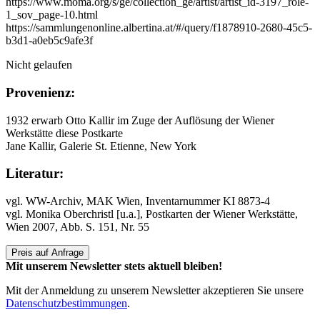
https://www.moma.org/s/ge/collection_ge/artist/artist_id-3197_role-
1_sov_page-10.html
https://sammlungenonline.albertina.at/#/query/f1878910-2680-45c5-
b3d1-a0eb5c9afe3f
Nicht gelaufen
Provenienz:
1932 erwarb Otto Kallir im Zuge der Auflösung der Wiener
Werkstätte diese Postkarte
Jane Kallir, Galerie St. Etienne, New York
Literatur:
vgl. WW-Archiv, MAK Wien, Inventarnummer KI 8873-4
vgl. Monika Oberchristl [u.a.], Postkarten der Wiener Werkstätte,
Wien 2007, Abb. S. 151, Nr. 55
Preis auf Anfrage
Mit unserem Newsletter stets aktuell bleiben!
Mit der Anmeldung zu unserem Newsletter akzeptieren Sie unsere
Datenschutzbestimmungen
.