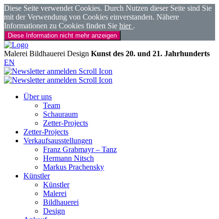
Diese Seite verwendet Cookies. Durch Nutzen dieser Seite sind Sie
mit der Verwendung von Cookies einverstanden. Nähere
Informationen zu Cookies finden Sie
hier
.
Diese Information nicht mehr anzeigen
Malerei
Bildhauerei
Design
Kunst des 20. und 21. Jahrhunderts
EN
Über uns
Team
Schauraum
Zetter-Projects
Zetter-Projects
Verkaufsausstellungen
Franz Grabmayr – Tanz
Hermann Nitsch
Markus Prachensky
Künstler
Künstler
Malerei
Bildhauerei
Design