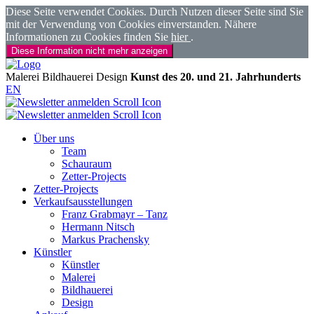
Diese Seite verwendet Cookies. Durch Nutzen dieser Seite sind Sie
mit der Verwendung von Cookies einverstanden. Nähere
Informationen zu Cookies finden Sie
hier
.
Diese Information nicht mehr anzeigen
Malerei
Bildhauerei
Design
Kunst des 20. und 21. Jahrhunderts
EN
Über uns
Team
Schauraum
Zetter-Projects
Zetter-Projects
Verkaufsausstellungen
Franz Grabmayr – Tanz
Hermann Nitsch
Markus Prachensky
Künstler
Künstler
Malerei
Bildhauerei
Design