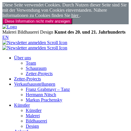
Diese Seite verwendet Cookies. Durch Nutzen dieser Seite sind Sie
mit der Verwendung von Cookies einverstanden. Nähere
Informationen zu Cookies finden Sie
hier
.
Diese Information nicht mehr anzeigen
Malerei
Bildhauerei
Design
Kunst des 20. und 21. Jahrhunderts
EN
Über uns
Team
Schauraum
Zetter-Projects
Zetter-Projects
Verkaufsausstellungen
Franz Grabmayr – Tanz
Hermann Nitsch
Markus Prachensky
Künstler
Künstler
Malerei
Bildhauerei
Design