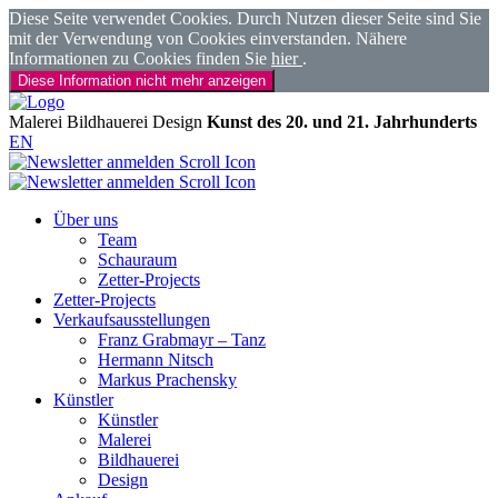
Diese Seite verwendet Cookies. Durch Nutzen dieser Seite sind Sie
mit der Verwendung von Cookies einverstanden. Nähere
Informationen zu Cookies finden Sie
hier
.
Diese Information nicht mehr anzeigen
Malerei
Bildhauerei
Design
Kunst des 20. und 21. Jahrhunderts
EN
Über uns
Team
Schauraum
Zetter-Projects
Zetter-Projects
Verkaufsausstellungen
Franz Grabmayr – Tanz
Hermann Nitsch
Markus Prachensky
Künstler
Künstler
Malerei
Bildhauerei
Design