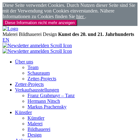
Diese Seite verwendet Cookies. Durch Nutzen dieser Seite sind Sie
mit der Verwendung von Cookies einverstanden. Nähere
Informationen zu Cookies finden Sie
hier
.
Diese Information nicht mehr anzeigen
Malerei
Bildhauerei
Design
Kunst des 20. und 21. Jahrhunderts
EN
Über uns
Team
Schauraum
Zetter-Projects
Zetter-Projects
Verkaufsausstellungen
Franz Grabmayr – Tanz
Hermann Nitsch
Markus Prachensky
Künstler
Künstler
Malerei
Bildhauerei
Design