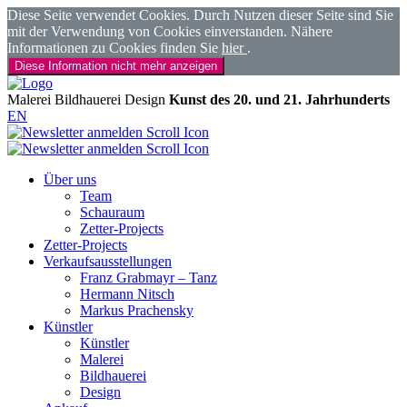
Diese Seite verwendet Cookies. Durch Nutzen dieser Seite sind Sie
mit der Verwendung von Cookies einverstanden. Nähere
Informationen zu Cookies finden Sie
hier
.
Diese Information nicht mehr anzeigen
Malerei
Bildhauerei
Design
Kunst des 20. und 21. Jahrhunderts
EN
Über uns
Team
Schauraum
Zetter-Projects
Zetter-Projects
Verkaufsausstellungen
Franz Grabmayr – Tanz
Hermann Nitsch
Markus Prachensky
Künstler
Künstler
Malerei
Bildhauerei
Design