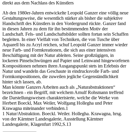
direkt aus dem Nachlass des Künstlers
Ab den 1980er-Jahren entwickelte Leopold Ganzer eine völlig neue
Gestaltungsweise, die wesentlich stärker als bisher die subjektive
Handschrift des Künstlers in den Vordergrund rückte. Ganzer fand
in diesen Jahren zu dem für ihn bestimmenden Motiv der
Landschaft. Fels- und Landschaftsbilder sollten fortan sein Schaffen
begleiten. In einer Vielfalt von Techniken, die von Tusche über
Aquarell bis zu Acryl reichen, schuf Leopold Ganzer immer wieder
neue Farb- und Formkreationen, die sich aus einer intensiven
Beschäftigung mit der Natur ableiten. Seine großzügigen, in
lockeren Pinselschwüngen auf Papier und Leinwand hingeworfenen
Kompositionen nehmen ihren Ausgangspunkt stets im Erlebnis der
Natur und wandeln das Geschaute in eindrucksvolle Farb- und
Formkompositionen, die zuweilen jegliche Gegenständlichkeit
hinter sich lassen, ab.
Man könnte Ganzers Arbeiten auch als „Naturabstraktionen“
bezeichnen - ein Begriff, mit welchem Arnulf Rohsmann treffend
die Darstellungsweisen charakterisierte, welche die Werke von
Herbert Boeckl, Max Weiler, Wolfgang Hollegha und Peter
Krawagna miteinander verbinden.1
1 Natur/Abstraktion. Boeckl. Weiler. Hollegha. Krawagna, hrsg.
von der Kärntner Landesgalerie, Ausstellung Kärntner
Landesgalerie, Klagenfurt 1992,S.13