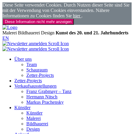
Diese Seite verwendet Cookies. Durch Nutzen dieser Seite sind Sie
mit der Verwendung von Cookies einverstanden. Nähere
Informationen zu Cookies finden Sie
hier
.
Diese Information nicht mehr anzeigen
Malerei
Bildhauerei
Design
Kunst des 20. und 21. Jahrhunderts
EN
Über uns
Team
Schauraum
Zetter-Projects
Zetter-Projects
Verkaufsausstellungen
Franz Grabmayr – Tanz
Hermann Nitsch
Markus Prachensky
Künstler
Künstler
Malerei
Bildhauerei
Design