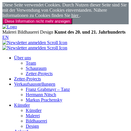
Diese Seite verwendet Cookies. Durch Nutzen dieser Seite sind Sie
mit der Verwendung von Cookies einverstanden. Nähere
Informationen zu Cookies finden Sie
hier
.
Diese Information nicht mehr anzeigen
Malerei
Bildhauerei
Design
Kunst des 20. und 21. Jahrhunderts
EN
Über uns
Team
Schauraum
Zetter-Projects
Zetter-Projects
Verkaufsausstellungen
Franz Grabmayr – Tanz
Hermann Nitsch
Markus Prachensky
Künstler
Künstler
Malerei
Bildhauerei
Design