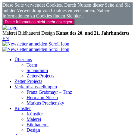
Diese Seite verwendet Cookies. Durch Nutzen dieser Seite sind Sie
mit der Verwendung von Cookies einverstanden. Nähere
Informationen zu Cookies finden Sie
hier
.
Diese Information nicht mehr anzeigen
Malerei
Bildhauerei
Design
Kunst des 20. und 21. Jahrhunderts
EN
Über uns
Team
Schauraum
Zetter-Projects
Zetter-Projects
Verkaufsausstellungen
Franz Grabmayr – Tanz
Hermann Nitsch
Markus Prachensky
Künstler
Künstler
Malerei
Bildhauerei
Design