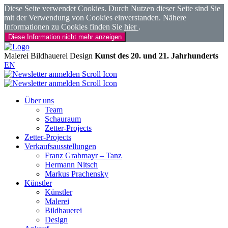
Diese Seite verwendet Cookies. Durch Nutzen dieser Seite sind Sie
mit der Verwendung von Cookies einverstanden. Nähere
Informationen zu Cookies finden Sie
hier
.
Diese Information nicht mehr anzeigen
Malerei
Bildhauerei
Design
Kunst des 20. und 21. Jahrhunderts
EN
Über uns
Team
Schauraum
Zetter-Projects
Zetter-Projects
Verkaufsausstellungen
Franz Grabmayr – Tanz
Hermann Nitsch
Markus Prachensky
Künstler
Künstler
Malerei
Bildhauerei
Design