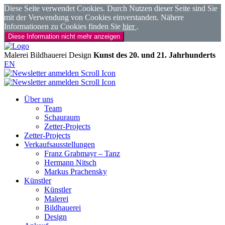
Diese Seite verwendet Cookies. Durch Nutzen dieser Seite sind Sie
mit der Verwendung von Cookies einverstanden. Nähere
Informationen zu Cookies finden Sie
hier
.
Diese Information nicht mehr anzeigen
Malerei
Bildhauerei
Design
Kunst des 20. und 21. Jahrhunderts
EN
Über uns
Team
Schauraum
Zetter-Projects
Zetter-Projects
Verkaufsausstellungen
Franz Grabmayr – Tanz
Hermann Nitsch
Markus Prachensky
Künstler
Künstler
Malerei
Bildhauerei
Design