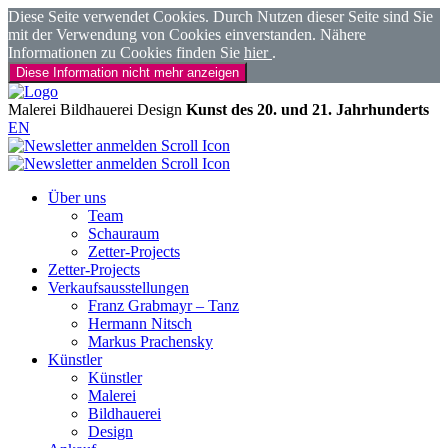
Diese Seite verwendet Cookies. Durch Nutzen dieser Seite sind Sie
mit der Verwendung von Cookies einverstanden. Nähere
Informationen zu Cookies finden Sie
hier
.
Diese Information nicht mehr anzeigen
Malerei
Bildhauerei
Design
Kunst des 20. und 21. Jahrhunderts
EN
Über uns
Team
Schauraum
Zetter-Projects
Zetter-Projects
Verkaufsausstellungen
Franz Grabmayr – Tanz
Hermann Nitsch
Markus Prachensky
Künstler
Künstler
Malerei
Bildhauerei
Design