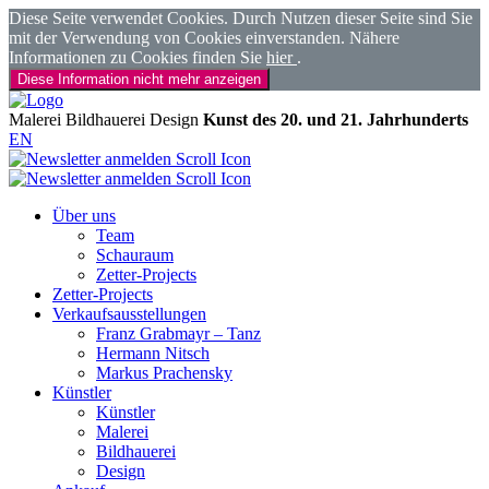
Diese Seite verwendet Cookies. Durch Nutzen dieser Seite sind Sie
mit der Verwendung von Cookies einverstanden. Nähere
Informationen zu Cookies finden Sie
hier
.
Diese Information nicht mehr anzeigen
Malerei
Bildhauerei
Design
Kunst des 20. und 21. Jahrhunderts
EN
Über uns
Team
Schauraum
Zetter-Projects
Zetter-Projects
Verkaufsausstellungen
Franz Grabmayr – Tanz
Hermann Nitsch
Markus Prachensky
Künstler
Künstler
Malerei
Bildhauerei
Design