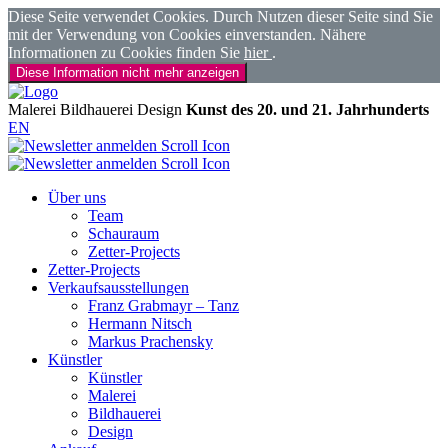
Diese Seite verwendet Cookies. Durch Nutzen dieser Seite sind Sie
mit der Verwendung von Cookies einverstanden. Nähere
Informationen zu Cookies finden Sie
hier
.
Diese Information nicht mehr anzeigen
Malerei
Bildhauerei
Design
Kunst des 20. und 21. Jahrhunderts
EN
Über uns
Team
Schauraum
Zetter-Projects
Zetter-Projects
Verkaufsausstellungen
Franz Grabmayr – Tanz
Hermann Nitsch
Markus Prachensky
Künstler
Künstler
Malerei
Bildhauerei
Design