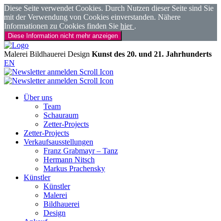
Diese Seite verwendet Cookies. Durch Nutzen dieser Seite sind Sie
mit der Verwendung von Cookies einverstanden. Nähere
Informationen zu Cookies finden Sie
hier
.
Diese Information nicht mehr anzeigen
Malerei
Bildhauerei
Design
Kunst des 20. und 21. Jahrhunderts
EN
Über uns
Team
Schauraum
Zetter-Projects
Zetter-Projects
Verkaufsausstellungen
Franz Grabmayr – Tanz
Hermann Nitsch
Markus Prachensky
Künstler
Künstler
Malerei
Bildhauerei
Design