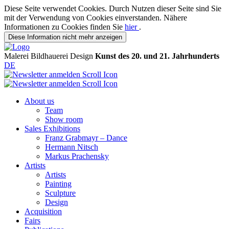
Diese Seite verwendet Cookies. Durch Nutzen dieser Seite sind Sie
mit der Verwendung von Cookies einverstanden. Nähere
Informationen zu Cookies finden Sie
hier
.
Diese Information nicht mehr anzeigen
Malerei
Bildhauerei
Design
Kunst des 20. und 21. Jahrhunderts
DE
About us
Team
Show room
Sales Exhibitions
Franz Grabmayr – Dance
Hermann Nitsch
Markus Prachensky
Artists
Artists
Painting
Sculpture
Design
Acquisition
Fairs