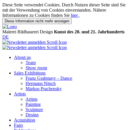
Diese Seite verwendet Cookies. Durch Nutzen dieser Seite sind Sie
mit der Verwendung von Cookies einverstanden. Nähere
Informationen zu Cookies finden Sie
hier
.
Diese Information nicht mehr anzeigen
Malerei
Bildhauerei
Design
Kunst des 20. und 21. Jahrhunderts
DE
About us
Team
Show room
Sales Exhibitions
Franz Grabmayr – Dance
Hermann Nitsch
Markus Prachensky
Artists
Artists
Painting
Sculpture
Design
Acquisition
Fairs